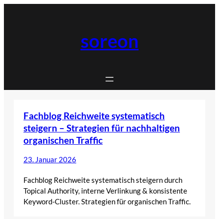
Zum
Inhalt
springen
soreon
Fachblog Reichweite systematisch
steigern – Strategien für nachhaltigen
organischen Traffic
23. Januar 2026
Fachblog Reichweite systematisch steigern durch
Topical Authority, interne Verlinkung & konsistente
Keyword-Cluster. Strategien für organischen Traffic.