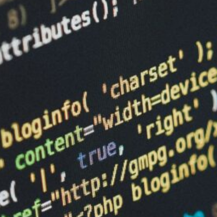
Wer hinter Soreon steht
Soreon ist eine unabhängige Redaktion
von Tech-Denkern, Analysten und
kreativen Pragmatikern. Unser Ziel:
fundierter Journalismus über
Technologie, der verständlich bleibt – und
nützlich ist.
Wir arbeiten interdisziplinär,
datenbasiert und redaktionell