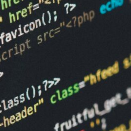
unabhängig.
Aktuelle News
Fachblog Reichweite systematisch steigern –
Strategien für nachhaltigen organischen
Traffic
23. Januar 2026
Tech Blog ist tot – es lebe der Tech
Blog: Wie persönliche Perspektiven
Corporate Content schlagen
12. Januar 2026
Suchintention-Analyse für komplexe
Technologien – Methoden,