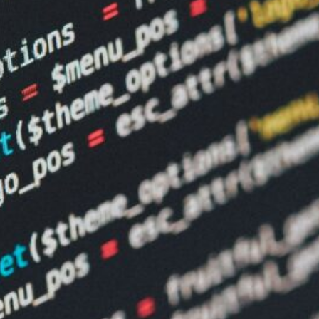
Herausforderungen und praktische
Anwendung
9. Januar 2026
Sichtbarkeit von Innovationsprojekten im
Web: Wenn Innovationen im digitalen
Rauschen verschwinden
29. Dezember 2025
Expertise-Signale für Suchmaschinen –
Warum Autorität wichtiger ist als Backlinks
27. Dezember 2025
Social Media